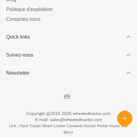
Politique d'expédition
Contactez-nous
Quick links
Mon compte
Suivez-nous
Rejoignez-nous
Comment commander
Newsletter
Obtenez un rabais
Utilisez ce texte pour décrire des produits, partager des
détails sur la disponibilité et le style, ou comme espace
pour afficher les avis récents ou les FAQ.
Copyright @2015-2026 wheeledtractor.com
E-mail: sales@wheeledtractor.com
Link：
Farm Tractor
Wheel Loader
Container Houser
Prefab House
Wall
Mirror