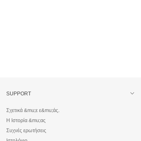
SUPPORT
Σχετικά &mu;ε ε&mu;άς.
Η Ιστορία &mu;ας
Συχνές ερωτήσεις
Ιστολόγιο