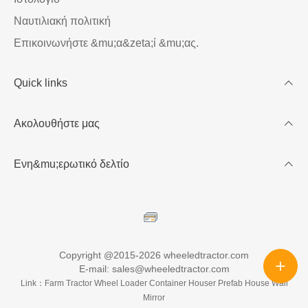
Ναυτιλιακή πολιτική
Επικοινωνήστε &mu;α&zeta;ί &mu;ας.
Quick links
Λογαριασ&mu;ός &mu;ου
Ακολουθήστε μας
Έλα &mu;α&zeta;ί &mu;ας.
Πώς να Παραγγείλετε;
Ενη&mu;ερωτικό δελτίο
Πάρτε έκπτωση
Χρησιμοποιήστε αυτό το κείμενο για να περιγράψετε τα
προϊόντα, μοιράστε λεπτομέρειες σχετικά με τη
διαθεσιμότητα και το στυλ, ή ως χώρο για την εμφάνιση
πρόσφατων κριτικών ή FAQs.
Copyright @2015-2026 wheeledtractor.com
E-mail: sales@wheeledtractor.com
Link：
Farm Tractor
Wheel Loader
Container Houser
Prefab House
Wall
Mirror