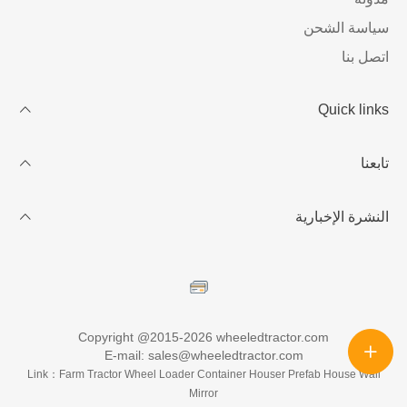
سياسة الشحن
اتصل بنا
Quick links
حسابي الخاص
تابعنا
انضم إلينا
كيف تطلب
النشرة الإخبارية
احصل على خصم
استخدم هذا النص لوصف المنتجات ، أو مشاركة التفاصيل حول
التوافر والنمط ، أو كمساحة لعرض المراجعات الحديثة أو الآراء.
Copyright @2015-2026 wheeledtractor.com
E-mail: sales@wheeledtractor.com
Link：
Farm Tractor
Wheel Loader
Container Houser
Prefab House
Wall
Mirror